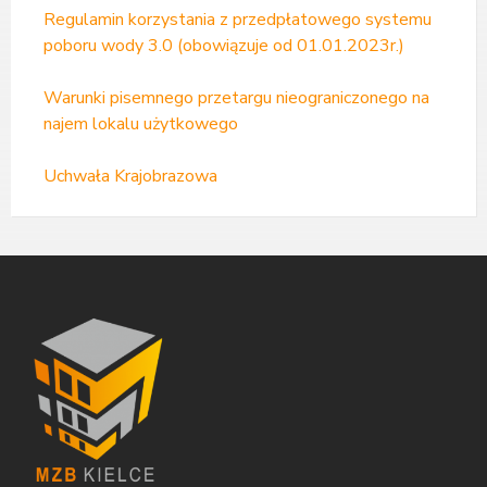
Regulamin korzystania z przedpłatowego systemu
poboru wody 3.0 (obowiązuje od 01.01.2023r.)
Warunki pisemnego przetargu nieograniczonego na
najem lokalu użytkowego
Uchwała Krajobrazowa