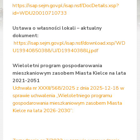
https://isap.sejm.gov.pl/isap.nsf/DocDetails.xsp?
id=WDU20010710733
Ustawa o własności lokali – aktualny
dokument:
https://isap.sejm.gov.pl/isap.nsf/download.xsp/WD
U19940850388/U/D19940388Lj.pdf
Wieloletni program gospodarowania
mieszkaniowym zasobem Miasta Kielce na lata
2021-2051
Uchwała nr XXXII/568/2025 z dnia 2025-12-18 w
sprawie uchwalenia „Wieloletniego programu
gospodarowania mieszkaniowym zasobem Miasta
Kielce na lata 2026-2030”: