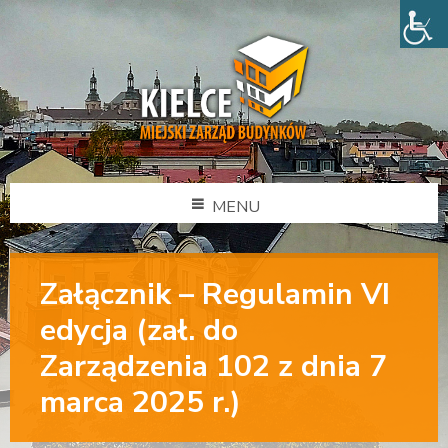
MENU
Załącznik – Regulamin VI
edycja (zał. do
Zarządzenia 102 z dnia 7
marca 2025 r.)